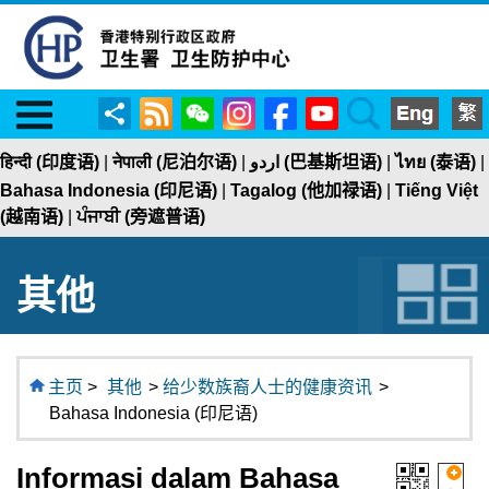
Menu
RSS
WeChat
Instagram
Facebook
YouTube
Search
分
享
हिन्दी (印度语)
|
नेपाली (尼泊尔语)
|
اردو (巴基斯坦语)
|
ไทย (泰语)
|
Bahasa Indonesia (印尼语)
|
Tagalog (他加禄语)
|
Tiếng Việt
(越南语)
|
ਪੰਜਾਬੀ (旁遮普语)
其他
主页
>
其他
>
给少数族裔人士的健康资讯
>
Bahasa Indonesia (印尼语)
Informasi dalam Bahasa